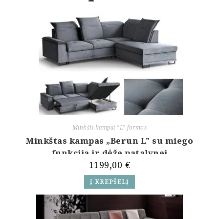
Minkšti kampai “L” formos
Minkštas kampas „Berun L” su miego
funkcija ir dėže patalynei
1199,00
€
Į KREPŠELĮ