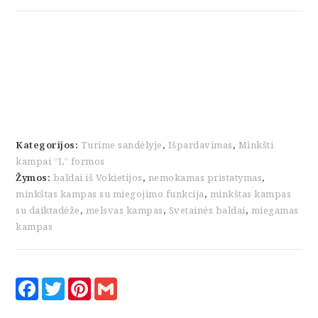
"Alrik"
su
miego
funkcija
ir
dėže
patalynei
Kategorijos:
Turime sandėlyje
,
Išpardavimas
,
Minkšti
kampai “L” formos
Žymos:
baldai iš Vokietijos
,
nemokamas pristatymas
,
minkštas kampas su miegojimo funkcija
,
minkštas kampas
su daiktadėže
,
melsvas kampas
,
Svetainės baldai
,
miegamas
kampas
F
T
P
G
a
w
i
m
c
i
n
a
e
t
t
i