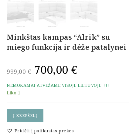
Minkštas kampas “Alrik” su
miego funkcija ir dėže patalynei
700,00
€
Original
Current
999,00
€
price
price
was:
is:
999,00 €.
700,00 €.
NEMOKAMAI ATVEŽAME VISOJE LIETUVOJE !!!
Liko 1
produkto
Į KREPŠELĮ
kiekis:
Minkštas
Pridėti į patikusias prekes
kampas