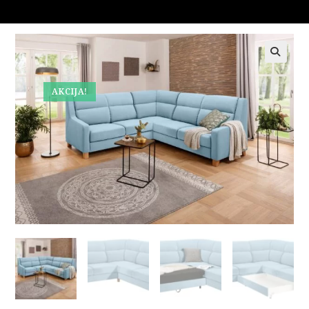
🔍
AKCIJA!