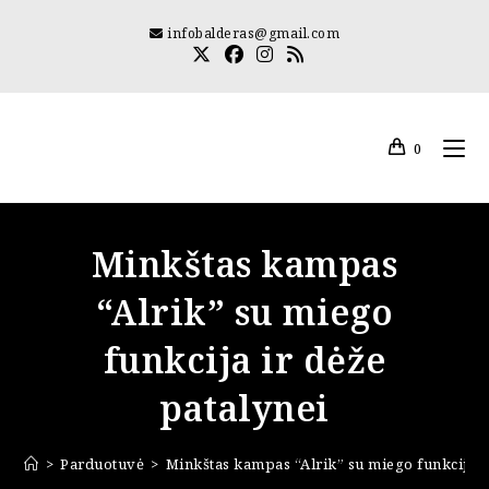
Skip
infobalderas@gmail.com
to
content
0
Minkštas kampas
“Alrik” su miego
funkcija ir dėže
patalynei
>
Parduotuvė
>
Minkštas kampas “Alrik” su miego funkcija i