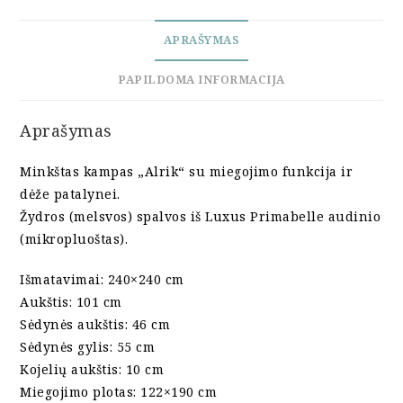
b
t
e
l
o
e
r
APRAŠYMAS
o
r
e
k
s
t
PAPILDOMA INFORMACIJA
Aprašymas
Minkštas kampas „Alrik“ su miegojimo funkcija ir
dėže patalynei.
Žydros (melsvos) spalvos iš Luxus Primabelle audinio
(mikropluoštas).
Išmatavimai: 240×240 cm
Aukštis: 101 cm
Sėdynės aukštis: 46 cm
Sėdynės gylis: 55 cm
Kojelių aukštis: 10 cm
Miegojimo plotas: 122×190 cm