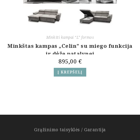
Minkšti kampai “L” formos
Minkštas kampas „Celin” su miego funkcija
ir dėže patalynei
895,00
€
Į KREPŠELĮ
Grąžinimo taisyklės / Garantija