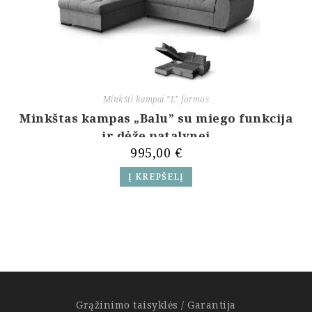
Minkšti kampai “L” formos
Minkštas kampas „Balu” su miego funkcija
ir dėže patalynei
995,00
€
Į KREPŠELĮ
Grąžinimo taisyklės / Garantija