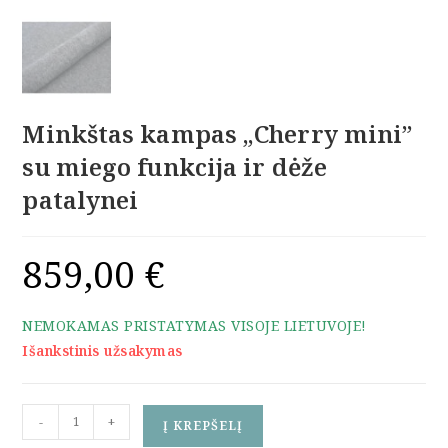
Minkštas kampas „Cherry mini”
su miego funkcija ir dėže
patalynei
859,00
€
NEMOKAMAS PRISTATYMAS VISOJE LIETUVOJE!
Išankstinis užsakymas
produkto
-
+
Į KREPŠELĮ
kiekis: