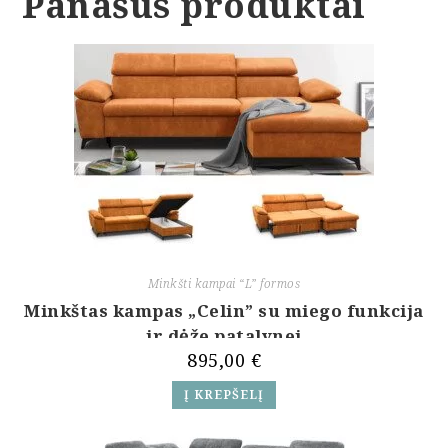
Panašūs produktai
Minkšti kampai “L” formos
Minkštas kampas „Celin” su miego funkcija
ir dėže patalynei
895,00
€
Į KREPŠELĮ