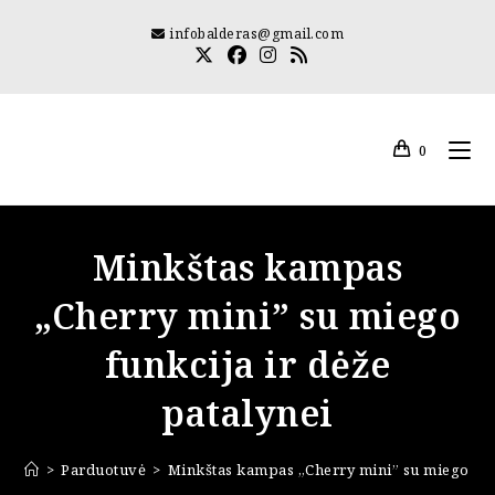
Skip
infobalderas@gmail.com
to
content
0
Minkštas kampas
„Cherry mini” su miego
funkcija ir dėže
patalynei
>
Parduotuvė
>
Minkštas kampas „Cherry mini” su miego funk