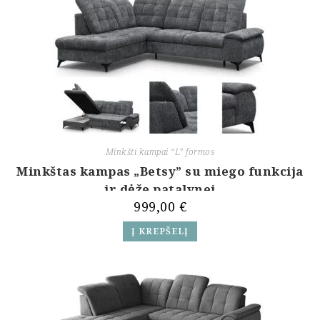
Minkšti kampai “L” formos
Minkštas kampas „Betsy” su miego funkcija
ir dėže patalynei
999,00
€
Į KREPŠELĮ