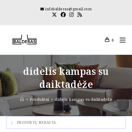
Skip
infobalderas@gmail.com
to
content
0
didelis kampas su
daiktadėže
>
Produktai
>
didelis kampas su daiktadėže
PRODUKTŲ NERASTA.