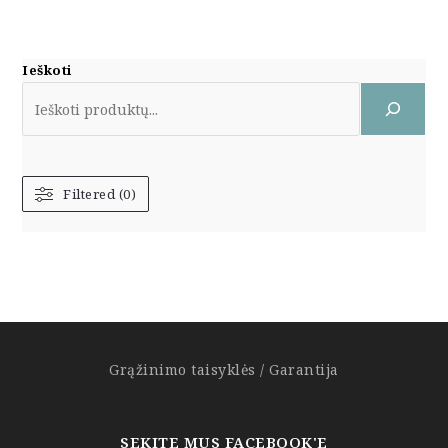
Ieškoti
Filtered (0)
Grąžinimo taisyklės / Garantija
SEKITE MUS FACEBOOK'E