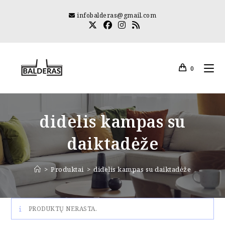
Skip
infobalderas@gmail.com
to
content
0
didelis kampas su
daiktadėže
>
Produktai
>
didelis kampas su daiktadėže
PRODUKTŲ NERASTA.