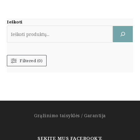
Ieškoti
Filtered (0)
Grąžinimo taisyklės / Garantija
SEKITE MUS FACEBOOK'E