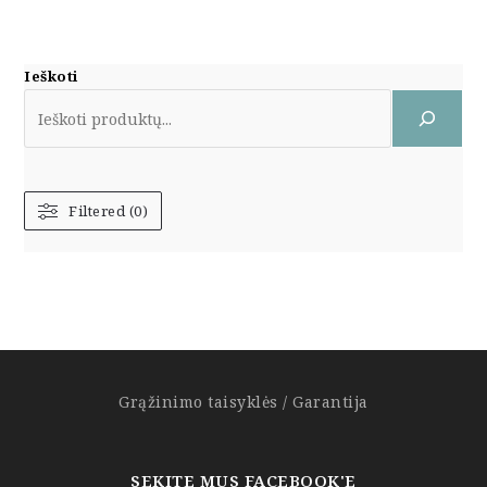
Ieškoti
Filtered (0)
Grąžinimo taisyklės / Garantija
SEKITE MUS FACEBOOK'E