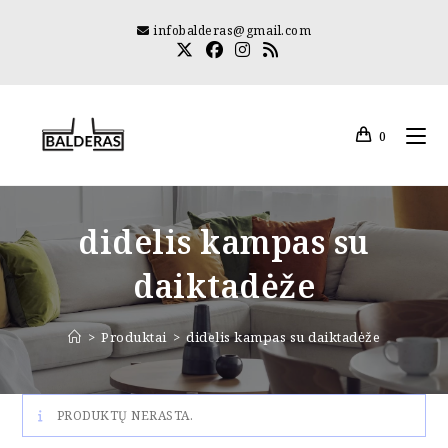
Skip
infobalderas@gmail.com
to
content
0
didelis kampas su
daiktadėže
>
Produktai
>
didelis kampas su daiktadėže
PRODUKTŲ NERASTA.